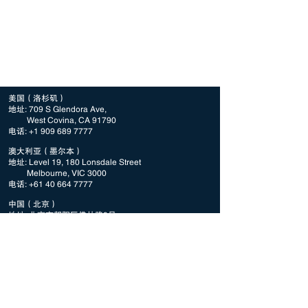
美国（洛杉矶）
地址: 709 S Glendora Ave,
West Covina, CA 91790
电话:
+1 909 689 7777
澳大利亚（墨尔本）
地址: Level 19, 180 Lonsdale Street
Melbourne, VIC 3000
电话:
+61 40 664 7777
中国（北京）
地址: 北京市朝阳区佛林路9号
景龙国际D-305
电话:
+86 134 0100 9777
新加坡
地址: 3 Fraser Street, #08 DUO Tower
Singapore, 189352
电话:
+65 8310 3110