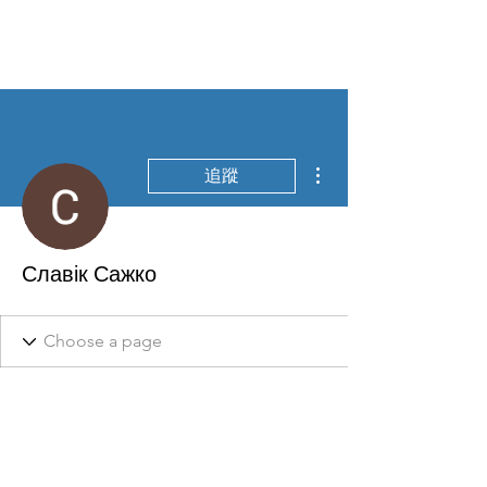
更多動作
追蹤
Славік Сажко